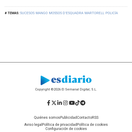
SUCESOS
MANGO
MOSSOS D'ESQUADRA
MARTORELL
POLICÍA
Copyright ©2026 El Semanal Digital, S.L.
Facebook
Twitter
LinkedIn
Instagram
YouTube
TikTok
Telegram
Quiénes somos
Publicidad
Contacto
RSS
Aviso legal
Política de privacidad
Política de cookies
Configuración de cookies