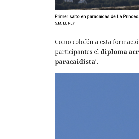
Primer salto en paracaídas de La Princes
S.M. EL REY
Como colofón a esta formación
participantes el
diploma acr
paracaidista'
.