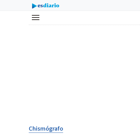
Menú
Chismógrafo