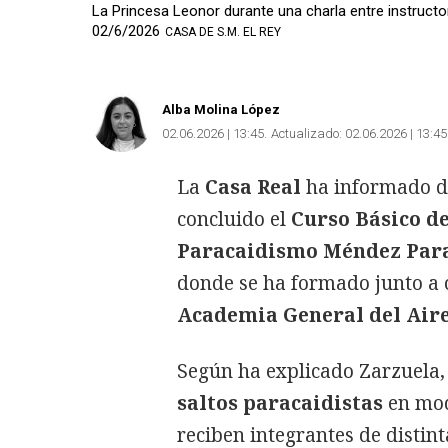
La Princesa Leonor durante una charla entre instruct
02/6/2026
CASA DE S.M. EL REY
Alba Molina López
02.06.2026 | 13:45
Actualizado:
02.06.2026 | 13:45
La
Casa Real
ha informado d
concluido el
Curso Básico d
Paracaidismo Méndez Par
donde se ha formado junto a 
Academia General del Aire
Según ha explicado Zarzuela, 
saltos paracaidistas
en mo
reciben integrantes de distin