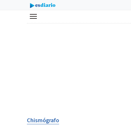
Menú
Chismógrafo