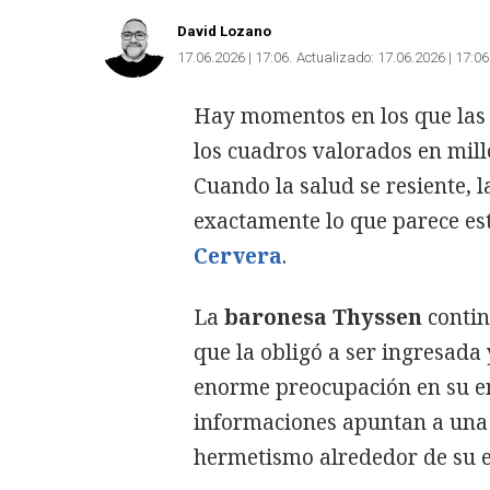
David Lozano
17.06.2026 | 17:06
Actualizado:
17.06.2026 | 17:06
Hay momentos en los que las g
los cuadros valorados en mil
Cuando la salud se resiente, 
exactamente lo que parece est
Cervera
.
La
baronesa Thyssen
contin
que la obligó a ser ingresad
enorme preocupación en su e
informaciones apuntan a una e
hermetismo alrededor de su e