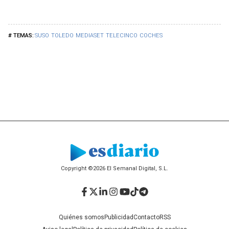
SUSO
TOLEDO
MEDIASET
TELECINCO
COCHES
Copyright ©2026 El Semanal Digital, S.L.
Facebook
Twitter
LinkedIn
Instagram
YouTube
TikTok
Telegram
Quiénes somos
Publicidad
Contacto
RSS