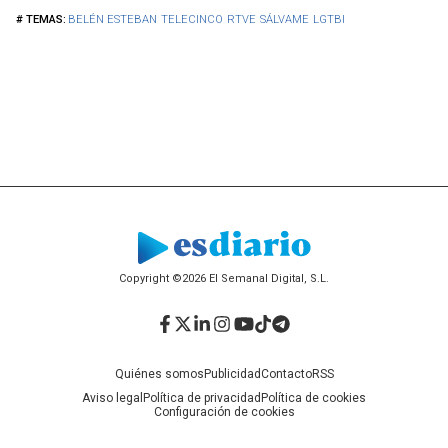
BELÉN ESTEBAN
TELECINCO
RTVE
SÁLVAME
LGTBI
Copyright ©2026 El Semanal Digital, S.L.
Facebook
Twitter
LinkedIn
Instagram
YouTube
TikTok
Telegram
Quiénes somos
Publicidad
Contacto
RSS
Aviso legal
Política de privacidad
Política de cookies
Configuración de cookies