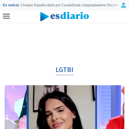
Es noticia
Choque España-Italia por Ceuta
Ceuta colapsada
Leire Diez
Mourinho
Menú
LGTBI