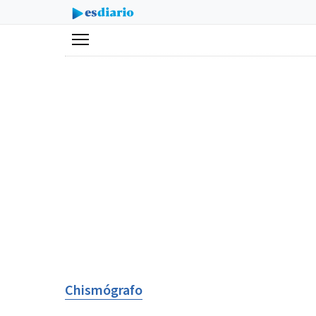
Menú
Chismógrafo