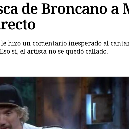
asca de Broncano a 
irecto
Copiar
" le hizo un comentario inesperado al canta
so sí, el artista no se quedó callado.