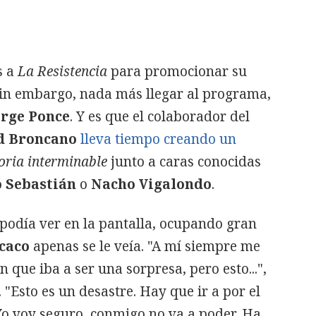
s a
La Resistencia
para promocionar su
Sin embargo, nada más llegar al programa,
rge Ponce
. Y es que el colaborador del
d Broncano
lleva tiempo creando un
oria interminable
junto a caras conocidas
 Sebastián
o
Nacho Vigalondo
.
podía ver en la pantalla, ocupando gran
caco
apenas se le veía. "A mí siempre me
 que iba a ser una sorpresa, pero esto...",
"Esto es un desastre. Hay que ir a por el
 Yo voy seguro, conmigo no va a poder. Ha