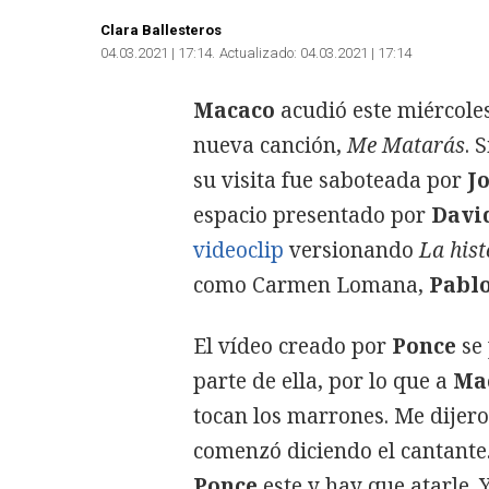
Clara Ballesteros
04.03.2021 | 17:14
Actualizado:
04.03.2021 | 17:14
Macaco
acudió este miércole
nueva canción,
Me Matarás
. 
su visita fue saboteada por
Jo
espacio presentado por
Davi
videoclip
versionando
La hist
como Carmen Lomana,
Pablo
El vídeo creado por
Ponce
se 
parte de ella, por lo que a
Ma
tocan los marrones. Me dijeron
comenzó diciendo el cantante. 
Ponce
este y hay que atarle.