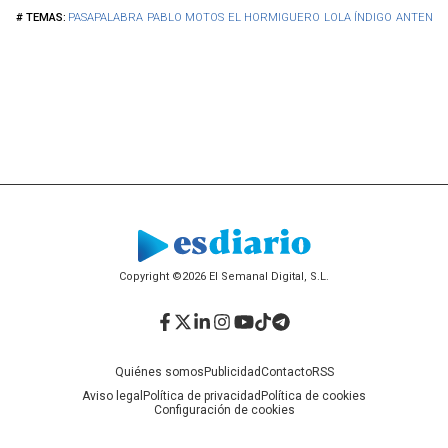
PASAPALABRA
PABLO MOTOS
EL HORMIGUERO
LOLA ÍNDIGO
ANTENA 
Copyright ©2026 El Semanal Digital, S.L.
Facebook
Twitter
LinkedIn
Instagram
YouTube
TikTok
Telegram
Quiénes somos
Publicidad
Contacto
RSS
Aviso legal
Política de privacidad
Política de cookies
Configuración de cookies