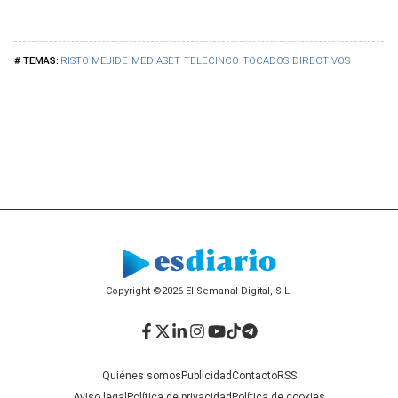
RISTO MEJIDE
MEDIASET
TELECINCO
TOCADOS
DIRECTIVOS
Copyright ©2026 El Semanal Digital, S.L.
Facebook
Twitter
LinkedIn
Instagram
YouTube
TikTok
Telegram
Quiénes somos
Publicidad
Contacto
RSS
Aviso legal
Política de privacidad
Política de cookies