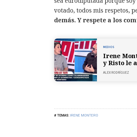
sea eurodiputada porque soy 
votado, todos mis respetos, p
demás. Y respete a los co
MEDIOS
Irene Mont
y Risto le
ALEX RODRÍGUEZ
IRENE MONTERO