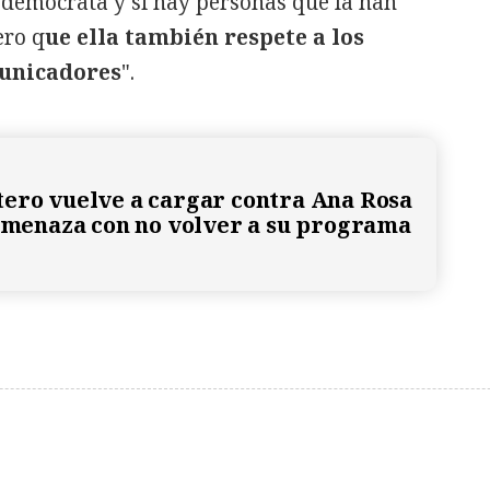
demócrata y si hay personas que la han
ero q
ue ella también respete a los
municadores
".
ero vuelve a cargar contra Ana Rosa
 amenaza con no volver a su programa