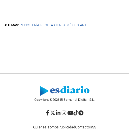
REPOSTERÍA
RECETAS
ITALIA
MÉXICO
ARTE
Copyright ©2026 El Semanal Digital, S.L.
Facebook
Twitter
LinkedIn
Instagram
YouTube
TikTok
Telegram
Quiénes somos
Publicidad
Contacto
RSS