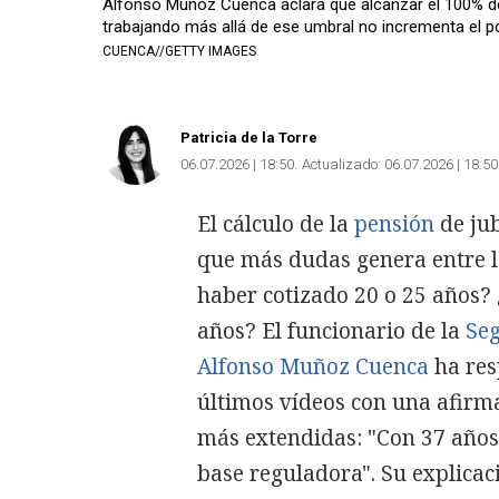
Alfonso Muñoz Cuenca aclara que alcanzar el 100% de
trabajando más allá de ese umbral no incrementa el po
CUENCA//GETTY IMAGES
Patricia de la Torre
06.07.2026 | 18:50
Actualizado:
06.07.2026 | 18:50
El cálculo de la
pensión
de jub
que más dudas genera entre lo
haber cotizado 20 o 25 años?
años? El funcionario de la
Seg
Alfonso Muñoz Cuenca
ha res
últimos vídeos con una afirm
más extendidas: "Con 37 años
base reguladora". Su explicac