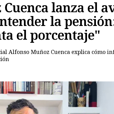
Cuenca lanza el a
tender la pensión:
a el porcentaje"
cial Alfonso Muñoz Cuenca explica cómo inf
ción
Copiar