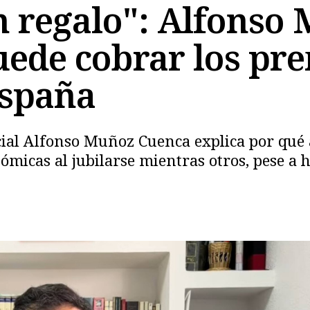
n regalo": Alfonso
uede cobrar los pr
España
cial Alfonso Muñoz Cuenca explica por qué
icas al jubilarse mientras otros, pese a 
Copiar