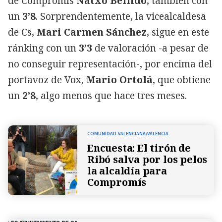
de Compromís
Natxo Bellido
, también con
un
3’8
. Sorprendentemente, la vicealcaldesa
de Cs,
Mari Carmen Sánchez
, sigue en este
ránking con un
3’3
de valoración -a pesar de
no conseguir representación-, por encima del
portavoz de Vox,
Mario Ortolá
, que obtiene
un
2’8
, algo menos que hace tres meses.
COMUNIDAD-VALENCIANA/VALENCIA
Encuesta: El tirón de
Ribó salva por los pelos
la alcaldía para
Compromís