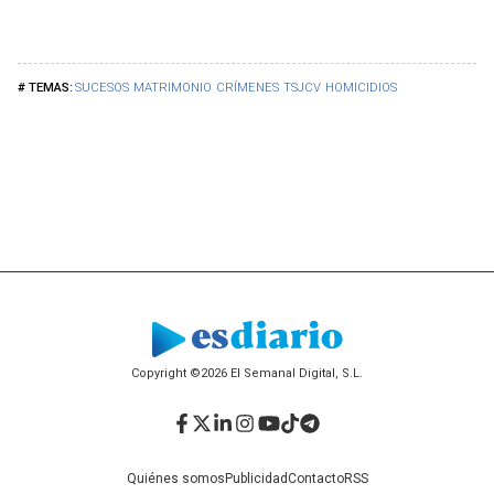
SUCESOS
MATRIMONIO
CRÍMENES
TSJCV
HOMICIDIOS
Copyright ©2026 El Semanal Digital, S.L.
Facebook
Twitter
LinkedIn
Instagram
YouTube
TikTok
Telegram
Quiénes somos
Publicidad
Contacto
RSS