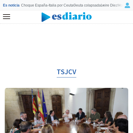
Es noticia
Choque España-Italia por Ceuta
Ceuta colapsada
Leire Diez
Mourinho
Menú
TSJCV