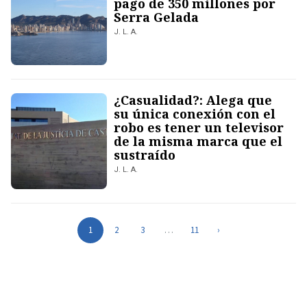
pago de 350 millones por
Serra Gelada
J. L. A.
¿Casualidad?: Alega que
su única conexión con el
robo es tener un televisor
de la misma marca que el
sustraído
J. L. A.
1
2
3
…
11
›