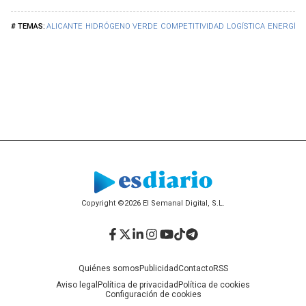
ALICANTE
HIDRÓGENO VERDE
COMPETITIVIDAD
LOGÍSTICA
ENERGÍAS
Copyright ©2026 El Semanal Digital, S.L.
Facebook
Twitter
LinkedIn
Instagram
YouTube
TikTok
Telegram
Quiénes somos
Publicidad
Contacto
RSS
Aviso legal
Política de privacidad
Política de cookies
Configuración de cookies