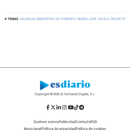
VALENCIA
MINISTERIO DE FOMENTO
MARÍA JOSÉ CATALÁ
ÓSCAR PUE
Copyright ©2026 El Semanal Digital, S.L.
Facebook
Twitter
LinkedIn
Instagram
YouTube
TikTok
Telegram
Quiénes somos
Publicidad
Contacto
RSS
Aviso legal
Política de privacidad
Política de cookies