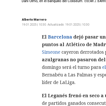
Dani Olmo, en el banquillo del Coliseum.
OSCAR J. BARR
Alberto Marrero
19.01.2025 | 10:30
Actualizado:
19.01.2025 | 10:30
El
Barcelona
dejó pasar un
puntos al Atlético de Madr
Simeone
cayeron derrotados p
azulgranas no pasaron del 
domingo será el turno para
e
Bernabéu a Las Palmas y esper
líder de LaLiga.
El Leganés frenó en seco a
de partidos ganados consecut