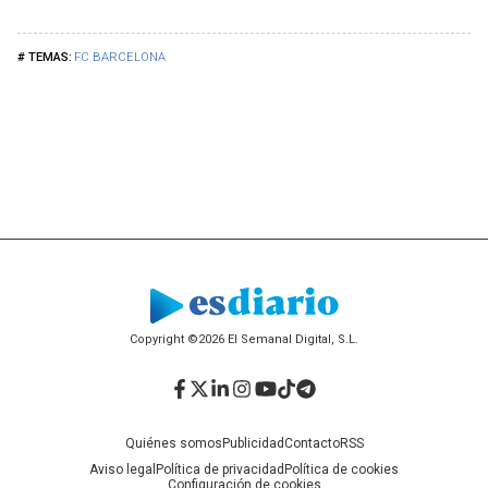
FC BARCELONA
Copyright ©2026 El Semanal Digital, S.L.
Facebook
Twitter
LinkedIn
Instagram
YouTube
TikTok
Telegram
Quiénes somos
Publicidad
Contacto
RSS
Aviso legal
Política de privacidad
Política de cookies
Configuración de cookies