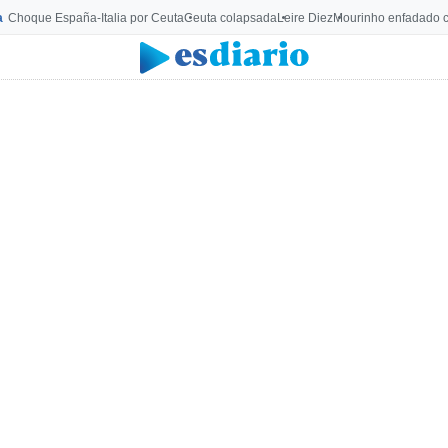
a
Choque España-Italia por Ceuta
Ceuta colapsada
Leire Diez
Mourinho enfadado c