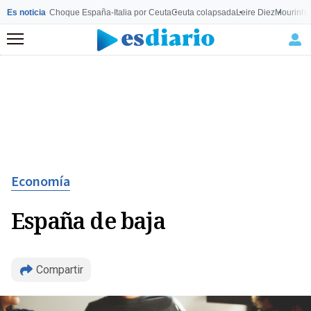
Es noticia
Choque España-Italia por Ceuta
Ceuta colapsada
Leire Diez
Mourinho
Menú
Economía
España de baja
Compartir