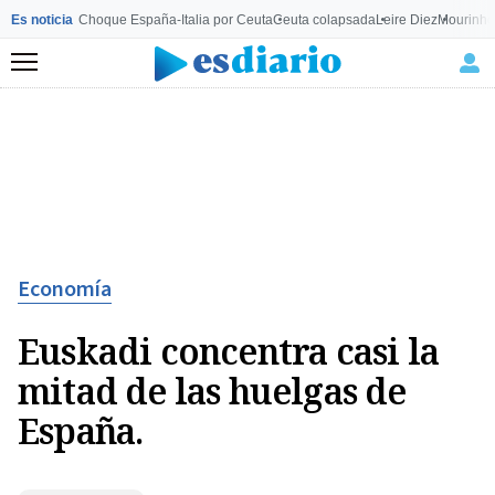
Es noticia
Choque España-Italia por Ceuta
Ceuta colapsada
Leire Diez
Mourinho
Menú
Economía
Euskadi concentra casi la
mitad de las huelgas de
España.