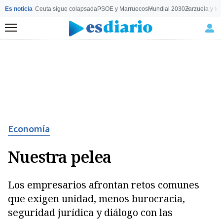
Es noticia
Ceuta sigue colapsada
PSOE y Marruecos
Mundial 2030
Zarzuela y M
Menú
Economía
Nuestra pelea
Los empresarios afrontan retos comunes
que exigen unidad, menos burocracia,
seguridad jurídica y diálogo con las