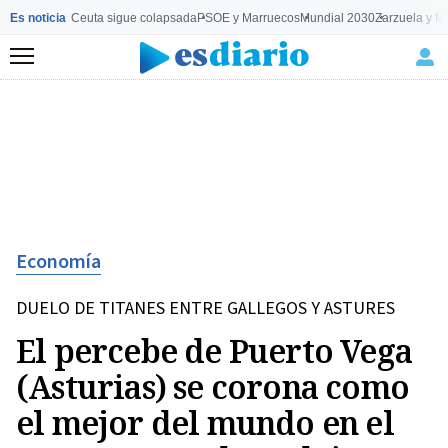
Es noticia
Ceuta sigue colapsada
PSOE y Marruecos
Mundial 2030
Zarzuela y M
Menú
Economía
DUELO DE TITANES ENTRE GALLEGOS Y ASTURES
El percebe de Puerto Vega
(Asturias) se corona como
el mejor del mundo en el