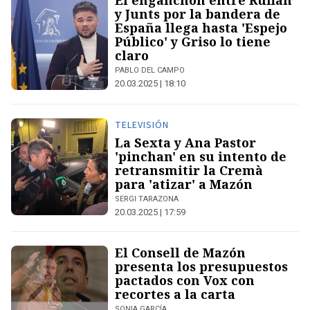
El enganchón entre Rufián
y Junts por la bandera de
España llega hasta 'Espejo
Público' y Griso lo tiene
claro
PABLO DEL CAMPO
20.03.2025 | 18:10
TELEVISIÓN
La Sexta y Ana Pastor
'pinchan' en su intento de
retransmitir la Cremà
para 'atizar' a Mazón
SERGI TARAZONA
20.03.2025 | 17:59
El Consell de Mazón
presenta los presupuestos
pactados con Vox con
recortes a la carta
SONIA GARCÍA