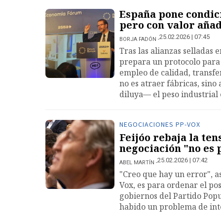
España pone condicio
pero con valor añad
25.02.2026 | 07:45
BORJA FADÓN
Tras las alianzas selladas 
prepara un protocolo para 
empleo de calidad, transfe
no es atraer fábricas, sin
diluya— el peso industrial
NEGOCIACIONES PP-VOX
Feijóo rebaja la te
negociación "no es 
25.02.2026 | 07:42
ABEL MARTÍN
"Creo que hay un error", a
Vox, es para ordenar el po
gobiernos del Partido Popul
habido un problema de int