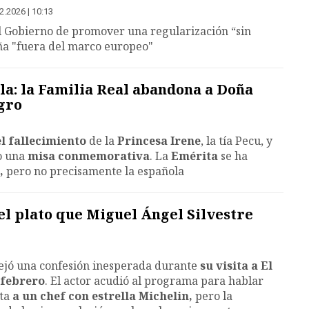
2.2026 | 10:13
l Gobierno de promover una regularización “sin
aña "fuera del marco europeo"
a: la Familia Real abandona a Doña
egro
l fallecimiento
de la
Princesa Irene
, la tía Pecu, y
o una
misa conmemorativa
. La
Emérita
se ha
,
pero no precisamente la española
 el plato que Miguel Ángel Silvestre
jó una confesión inesperada durante
su visita a El
 febrero
. El actor acudió al programa para hablar
ta
a un chef con estrella Michelin,
pero la