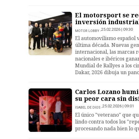
El motorsport se re
inversión industria
25.02.2026 | 09:30
MOTOR LOBBY
El automovilismo español 
última década. Nuevas gene
internacional, las marcas
nacionales e ibéricos gana
Mundial de Rallyes a los ci
Dakar, 2026 dibuja un pano
Carlos Lozano humi
su peor cara sin di
25.02.2026 | 09:01
ISABEL DE DIOS
El único "veterano" que qu
lindo contra todos los "re
procesando nada bien lo qu