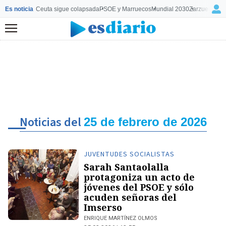
Es noticia
Ceuta sigue colapsada
PSOE y Marruecos
Mundial 2030
Zarzuela y M
Menú
Noticias del
25 de febrero de 2026
JUVENTUDES SOCIALISTAS
Sarah Santaolalla
protagoniza un acto de
jóvenes del PSOE y sólo
acuden señoras del
Imserso
ENRIQUE MARTÍNEZ OLMOS