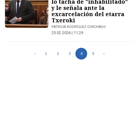
lo tacha de "inhabilitado"
y le señala ante la
excarcelación del etarra
Txeroki
PATRICIA RODRÍGUEZ CORCHADO
25.02.2026 | 11:29
‹
1
2
3
4
5
›