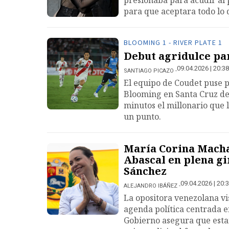
presionaba para acudir al 
para que aceptara todo lo 
BLOOMING 1 - RIVER PLATE 1
Debut agridulce par
09.04.2026 | 20:38
SANTIAGO PICAZO
El equipo de Coudet puse 
Blooming en Santa Cruz de
minutos el millonario que l
un punto.
María Corina Machad
Abascal en plena g
Sánchez
09.04.2026 | 20:
ALEJANDRO IBÁÑEZ
La opositora venezolana v
agenda política centrada e
Gobierno asegura que estar