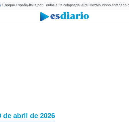
a
Choque España-Italia por Ceuta
Ceuta colapsada
Leire Diez
Mourinho enfadado c
9 de abril de 2026