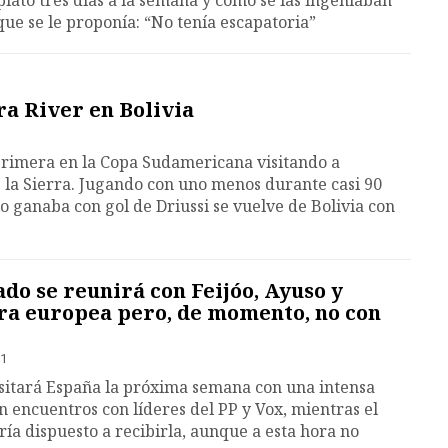
plató tres días a la semana y cómo se las ingeniaban
que se le proponía: “No tenía escapatoria”
a River en Bolivia
primera en la Copa Sudamericana visitando a
 la Sierra. Jugando con uno menos durante casi 90
o ganaba con gol de Driussi se vuelve de Bolivia con
o se reunirá con Feijóo, Ayuso y
ira europea pero, de momento, no con
31
isitará España la próxima semana con una intensa
n encuentros con líderes del PP y Vox, mientras el
ía dispuesto a recibirla, aunque a esta hora no