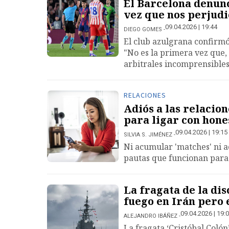
El Barcelona denunc
vez que nos perjudi
09.04.2026 | 19:44
DIEGO GOMES
El club azulgrana confirmó
"No es la primera vez que,
arbitrales incomprensible
RELACIONES
Adiós a las relacion
para ligar con hone
09.04.2026 | 19:15
SILVIA S. JIMÉNEZ
Ni acumular 'matches' ni ac
pautas que funcionan para
La fragata de la dis
fuego en Irán pero
09.04.2026 | 19:
ALEJANDRO IBÁÑEZ
La fragata ‘Cristóbal Colón