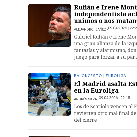
Rufián e Irene Mont
independentista acl
unimos o nos matan
09.04.2026 | 22:
ALEJANDRO IBÁÑEZ
Gabriel Rufián e Irene Mon
una gran alianza de la izq
fantasías y alarmismo, don
juego para forzar a su part
BALONCESTO | EUROLIGA
El Madrid asalta Es
en la Euroliga
09.04.2026 | 22:15
ANDRÉS SILVA
Los de Scariolo vencen al
revierten otro mal final de
del cierre