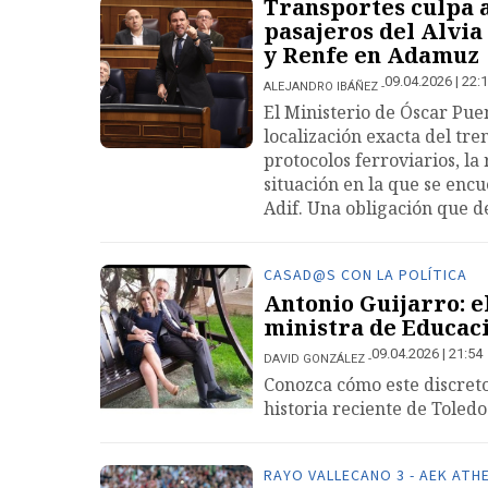
Transportes culpa a
pasajeros del Alvia
y Renfe en Adamuz
09.04.2026 | 22:
ALEJANDRO IBÁÑEZ
El Ministerio de Óscar Pue
localización exacta del tre
protocolos ferroviarios, la
situación en la que se enc
Adif. Una obligación que d
CASAD@S CON LA POLÍTICA
Antonio Guijarro: el
ministra de Educaci
09.04.2026 | 21:54
DAVID GONZÁLEZ
Conozca cómo este discreto
historia reciente de Toledo
RAYO VALLECANO 3 - AEK ATH