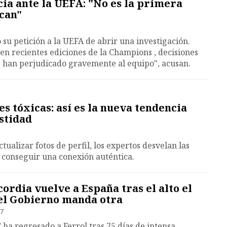
ia ante la UEFA: "No es la primera
can"
 su petición a la UEFA de abrir una investigación.
 en recientes ediciones de la Champions , decisiones
s han perjudicado gravemente al equipo", acusan.
es tóxicas: así es la nueva tendencia
stidad
tualizar fotos de perfil, los expertos desvelan las
 conseguir una conexión auténtica.
cordia vuelve a España tras el alto el
 el Gobierno manda otra
07
’ ha regresado a Ferrol tras 75 días de intensa