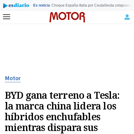
Es noticia
Choque España-Italia por Ceuta
Ceuta colapsada
L
Menú
Motor
BYD gana terreno a Tesla:
la marca china lidera los
híbridos enchufables
mientras dispara sus