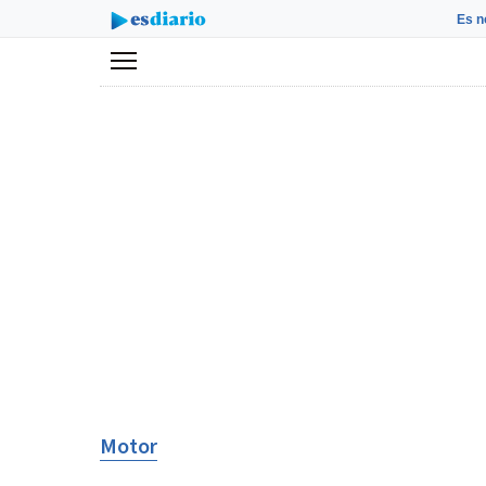
Es n
Menú
Motor