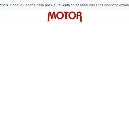
oticia
Choque España-Italia por Ceuta
Ceuta colapsada
Leire Diez
Mourinho enfad