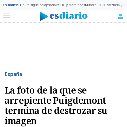
Es noticia
Ceuta sigue colapsada
PSOE y Marruecos
Mundial 2030
Zarzuela y M
Menú
España
La foto de la que se
arrepiente Puigdemont
termina de destrozar su
imagen