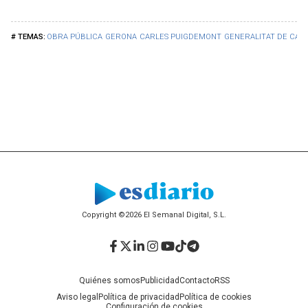
OBRA PÚBLICA
GERONA
CARLES PUIGDEMONT
GENERALITAT DE CAT
Copyright ©2026 El Semanal Digital, S.L.
Facebook
Twitter
LinkedIn
Instagram
YouTube
TikTok
Telegram
Quiénes somos
Publicidad
Contacto
RSS
Aviso legal
Política de privacidad
Política de cookies
Configuración de cookies