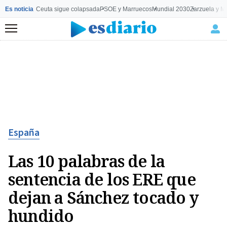
Es noticia
Ceuta sigue colapsada
PSOE y Marruecos
Mundial 2030
Zarzuela y M
Menú
España
Las 10 palabras de la
sentencia de los ERE que
dejan a Sánchez tocado y
hundido