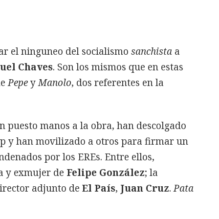
r el ninguneo del socialismo
sanchista
a
uel Chaves
. Son los mismos que en estas
de
Pepe
y
Manolo
, dos referentes en la
an puesto manos a la obra, han descolgado
pp y han movilizado a otros para firmar un
ndenados por los EREs. Entre ellos,
a y exmujer de
Felipe González
; la
director adjunto de
El País
,
Juan Cruz
.
Pata