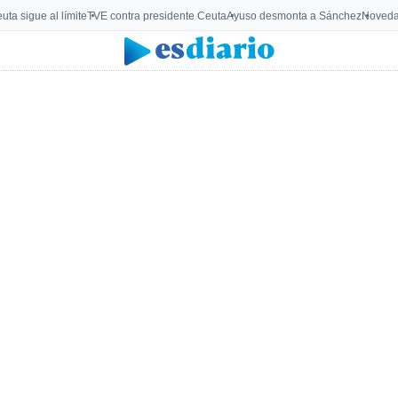
uta sigue al límite
TVE contra presidente Ceuta
Ayuso desmonta a Sánchez
Noveda