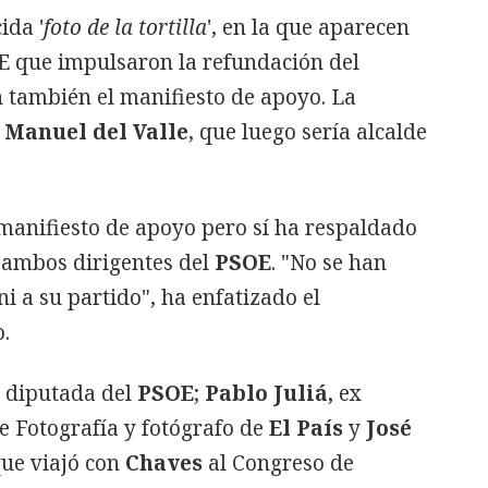
ida '
foto de la tortilla
', en la que aparecen
OE que impulsaron la refundación del
n también el manifiesto de apoyo. La
r
Manuel del Valle
, que luego sería alcalde
manifiesto de apoyo pero sí ha respaldado
 ambos dirigentes del
PSOE
. "No se han
i a su partido", ha enfatizado el
.
 diputada del
PSOE
;
Pablo Juliá,
ex
e Fotografía y fotógrafo de
El País
y
José
 que viajó con
Chaves
al Congreso de