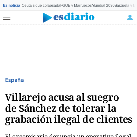
Es noticia
Ceuta sigue colapsada
PSOE y Marruecos
Mundial 2030
Zarzuela y M
Menú
España
Villarejo acusa al suegro
de Sánchez de tolerar la
grabación ilegal de clientes
El excomisario denuncia un operativo ilegal