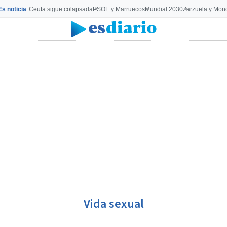
Es noticia
Ceuta sigue colapsada
PSOE y Marruecos
Mundial 2030
Zarzuela y Mon
Vida sexual