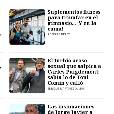
Suplementos fitness
para triunfar en el
gimnasio... ¡Y en la
cama!
e
ROBERTO PÉREZ
u
El turbio acoso
,
sexual que salpica a
Carles Puigdemont:
sabía lo de Toni
Comín y calló
ENRIQUE MARTÍNEZ OLMOS
Las insinuaciones
de Jorge Javier a