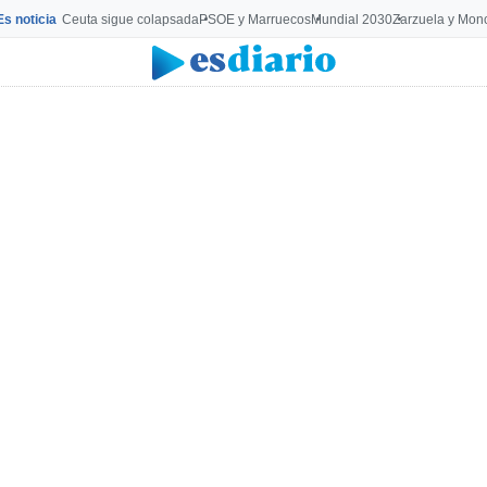
Es noticia
Ceuta sigue colapsada
PSOE y Marruecos
Mundial 2030
Zarzuela y Mon