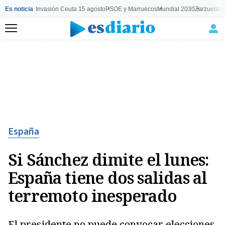
Es noticia
Invasión Ceuta 15 agosto
PSOE y Marruecos
Mundial 2030
Zarzuela y
Menú
España
Si Sánchez dimite el lunes:
España tiene dos salidas al
terremoto inesperado
El presidente no puede convocar elecciones