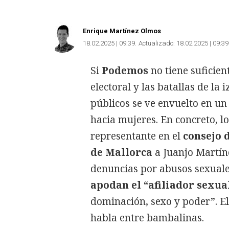
Enrique Martínez Olmos
18.02.2025 | 09:39
Actualizado:
18.02.2025 | 09:39
Si
Podemos
no tiene suficie
electoral y las batallas de la
públicos se ve envuelto en u
hacia mujeres. En concreto, 
representante en el
consejo 
de Mallorca
a Juanjo Martíne
denuncias por abusos sexual
apodan el “afiliador sexua
dominación, sexo y poder”. El
habla entre bambalinas.