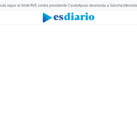
uta sigue al límite
TVE contra presidente Ceuta
Ayuso desmonta a Sánchez
Noveda