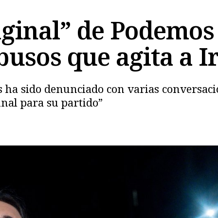
aginal” de Podemos 
busos que agita a 
s ha sido denunciado con varias conversac
inal para su partido”
Copiar