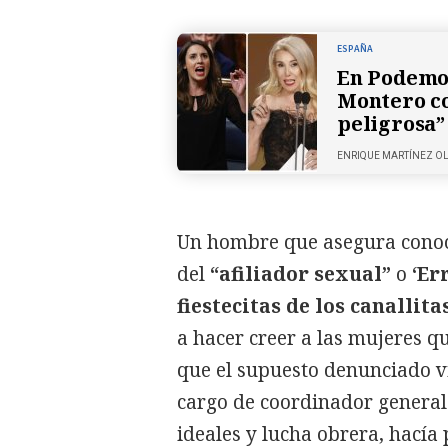
ESPAÑA
En Podemos
Montero co
peligrosa”
ENRIQUE MARTÍNEZ O
Un hombre que asegura conoce
del
“afiliador sexual”
o
‘Er
fiestecitas de los canallit
a hacer creer a las mujeres q
que el supuesto denunciado 
cargo de coordinador general 
ideales y lucha obrera, hacía 