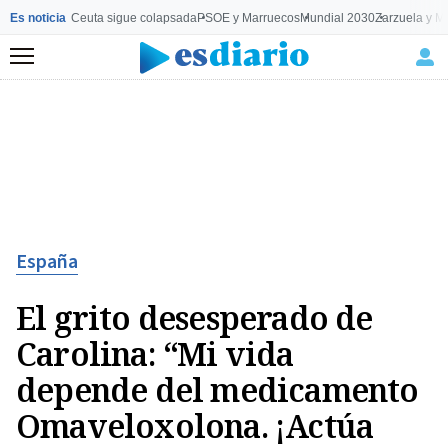
Es noticia
Ceuta sigue colapsada
PSOE y Marruecos
Mundial 2030
Zarzuela y M
Menú
España
El grito desesperado de
Carolina: “Mi vida
depende del medicamento
Omaveloxolona. ¡Actúa