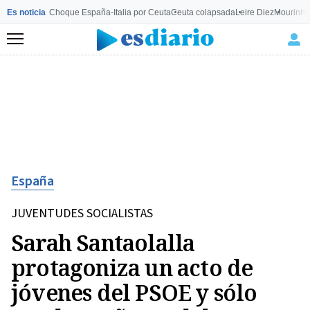
Es noticia
Choque España-Italia por Ceuta
Ceuta colapsada
Leire Diez
Mourinho
Menú
España
JUVENTUDES SOCIALISTAS
Sarah Santaolalla
protagoniza un acto de
jóvenes del PSOE y sólo