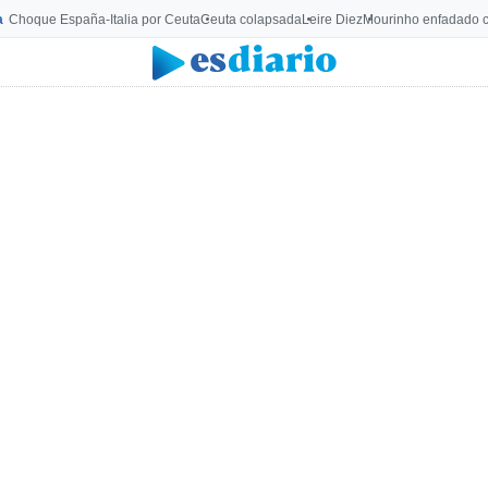
a
Choque España-Italia por Ceuta
Ceuta colapsada
Leire Diez
Mourinho enfadado c