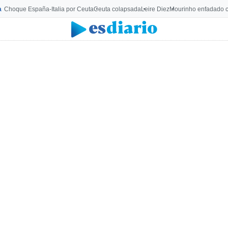
a
Choque España-Italia por Ceuta
Ceuta colapsada
Leire Diez
Mourinho enfadado c