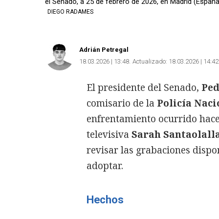
el Senado, a 25 de febrero de 2026, en Madrid (España
DIEGO RADAMES
Adrián Petregal
18.03.2026 | 13:48
Actualizado:
18.03.2026 | 14:42
El presidente del Senado,
Ped
comisario de la
Policía Naci
enfrentamiento ocurrido hac
televisiva
Sarah Santaolall
revisar las grabaciones dispo
adoptar.
Hechos