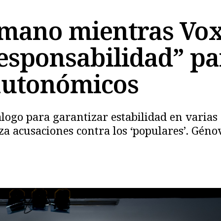
a mano mientras Vox
responsabilidad” p
 autonómicos
Copiar
iálogo para garantizar estabilidad en vari
nza acusaciones contra los ‘populares’. Gé