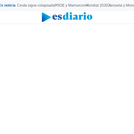
Es noticia
Ceuta sigue colapsada
PSOE y Marruecos
Mundial 2030
Zarzuela y Mon