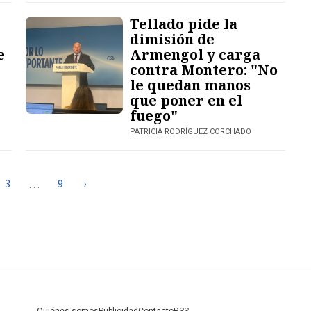
Tellado pide la
dimisión de
e
Armengol y carga
contra Montero: "No
le quedan manos
que poner en el
fuego"
PATRICIA RODRÍGUEZ CORCHADO
3
9
›
…
Quiénes somos
Publicidad
Contacto
RSS