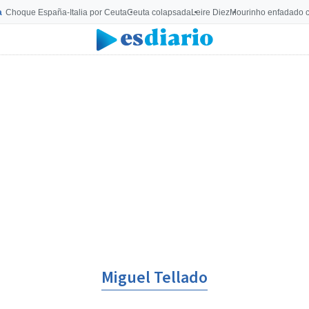
a
Choque España-Italia por Ceuta
Ceuta colapsada
Leire Diez
Mourinho enfadado c
Miguel Tellado