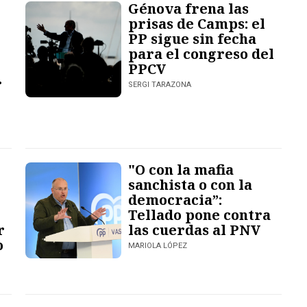
Génova frena las
prisas de Camps: el
PP sigue sin fecha
para el congreso del
PPCV
r
SERGI TARAZONA
"O con la mafia
sanchista o con la
democracia”:
Tellado pone contra
r
las cuerdas al PNV
o
MARIOLA LÓPEZ