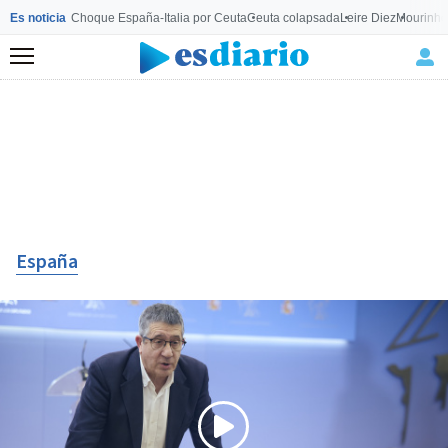
Es noticia
Choque España-Italia por Ceuta
Ceuta colapsada
Leire Diez
Mourinho
Menú
España