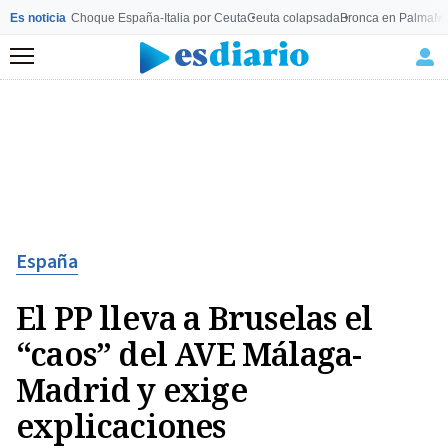
Es noticia
Choque España-Italia por Ceuta
Ceuta colapsada
Bronca en Palma
Mo
Menú
España
El PP lleva a Bruselas el
“caos” del AVE Málaga-
Madrid y exige
explicaciones