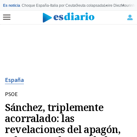
Es noticia
Choque España-Italia por Ceuta
Ceuta colapsada
Leire Diez
Mourinho
Menú
España
PSOE
Sánchez, triplemente
acorralado: las
revelaciones del apagón,