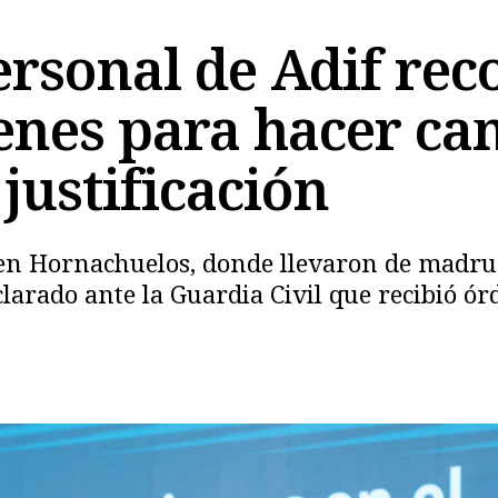
ersonal de Adif re
enes para hacer cam
justificación
en Hornachuelos, donde llevaron de madrug
clarado ante la Guardia Civil que recibió ór
Copiar